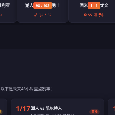
维利亚
湖人
勇士
国米
尤文
98 : 102
1 : 1
中
🏀 Q4 5:32
⚽ 55' 进行中
以下是未来48小时重点赛事：
1/17
湖人 vs 凯尔特人
战
直播