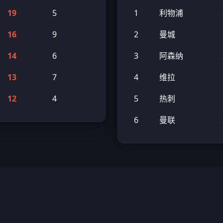
19
5
1
利物浦
16
9
2
曼城
14
6
3
阿森纳
13
7
4
维拉
12
4
5
热刺
6
曼联