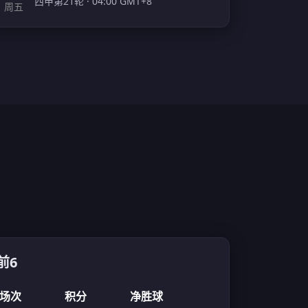
西甲第21轮 · 04:00 GMT+8
周五
前6
场次
积分
净胜球