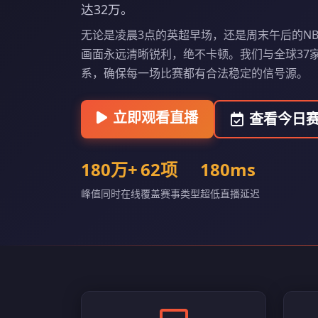
达32万。
无论是凌晨3点的英超早场，还是周末午后的N
画面永远清晰锐利，绝不卡顿。我们与全球37
系，确保每一场比赛都有合法稳定的信号源。
立即观看直播
查看今日
180万+
62项
180ms
峰值同时在线
覆盖赛事类型
超低直播延迟