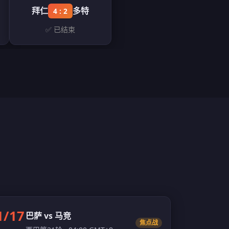
拜仁
多特
4 : 2
✅ 已结束
1/17
巴萨 vs 马竞
焦点战