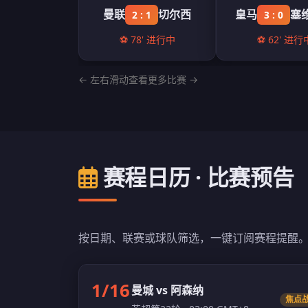
曼联
切尔西
皇马
塞
2 : 1
3 : 0
⚽ 78' 进行中
⚽ 62' 进行
← 左右滑动查看更多比赛 →
赛程日历 · 比赛预告
按日期、联赛或球队筛选，一键订阅赛程提醒。
1/16
曼城 vs 阿森纳
焦点