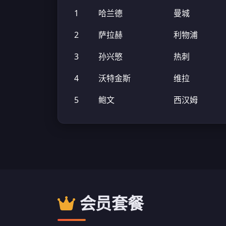
1
哈兰德
曼城
2
萨拉赫
利物浦
3
孙兴慜
热刺
4
沃特金斯
维拉
5
鲍文
西汉姆
会员套餐