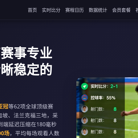
首页
实时比分
赛程日历
数据统计
会员套餐
育赛事专业
清晰稳定的
亚冠
等62项全球顶级赛
加坡、法兰克福三地，采
端到端延迟压缩在180毫秒
00场
，平均每场观看人数