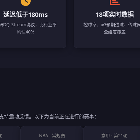
延迟低于180ms
18项实时数据
研DQ-Stream协议，比行业平
控球率、xG预期进球、传球
均快40%
全维度覆盖
端支持震动反馈。以下为当前正在进行的赛事：
轮
NBA · 常规赛
意甲 · 第21轮