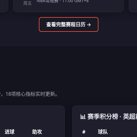
NBA常规赛 · 11:00 GMT+8
周五
查看完整赛程日历 →
，18项核心指标实时更新。
📊 赛季积分榜 · 英超
进球
助攻
#
球队