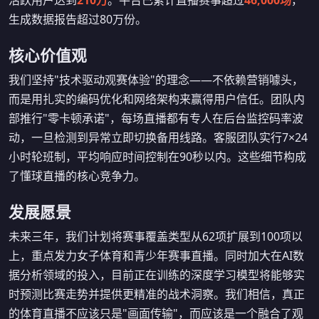
活跃用户达到
210万
。平台已累计直播赛事超过
46,000场
，
生成数据报告超过80万份。
核心价值观
我们坚持"技术驱动观赛体验"的理念——不依赖营销噱头，
而是用扎实的编码优化和网络架构来赢得用户信任。团队内
部推行"零卡顿承诺"，每场直播都有专人在后台监控码率波
动，一旦检测到异常立即切换备用线路。客服团队实行7×24
小时轮班制，平均响应时间控制在90秒以内。这些细节构成
了懂球直播的核心竞争力。
发展愿景
未来三年，我们计划将赛事覆盖类型从62项扩展到100项以
上，重点发力女子体育和青少年赛事直播。同时加大在AI数
据分析领域的投入，目前正在训练的深度学习模型将能够实
时预测比赛走势并提供更精准的战术洞察。我们相信，真正
的体育直播不应该只是"画面传输"，而应该是一个融合了观