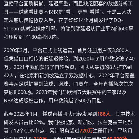
直播平台画质模糊、延迟严重，而且缺乏配套的数据分析工
具——球迷看比赛不仅仅是"看"，更想"看懂"。于是三人决
定从底层传输协议入手，花了整整14个月研发出了DQ-
Stream实时流媒体引擎，将端到端延迟从行业平均的600毫
秒压缩到了180毫秒以内。
2020年3月，平台正式上线运营，首月注册用户仅3,800人。
但凭借口口相传的低延迟体验，到2020年底用户数突破了40
万。2021年我们获得了首轮融资，团队从最初的8人扩充到
42人，在北京和新加坡建立了双数据中心。2022年平台覆盖
赛事从足球扩展到篮球、网球、F1赛车，全年直播场次首次
突破8,000场。2023年我们与欧洲五大联赛中的三家以及
NBA达成版权合作，用户数跨越了500万门槛。
截至2025年1月，懂球直播团队已经发展到
186人
，其中技术
研发人员占比62%。我们在北京、新加坡、法兰克福三地部
署了12个CDN节点，累计服务超过
720万
注册用户，平均月