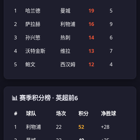
1
哈兰德
曼城
19
5
2
萨拉赫
利物浦
16
9
3
孙兴慜
热刺
14
6
4
沃特金斯
维拉
13
7
5
鲍文
西汉姆
12
4
📊 赛季积分榜 · 英超前6
#
球队
场次
积分
净胜球
1
利物浦
22
52
+28