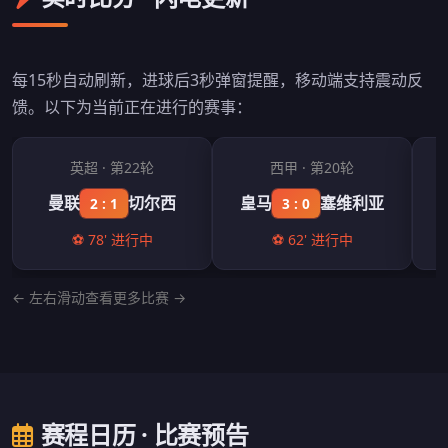
每15秒自动刷新，进球后3秒弹窗提醒，移动端支持震动反
馈。以下为当前正在进行的赛事：
英超 · 第22轮
西甲 · 第20轮
曼联
切尔西
皇马
塞维利亚
2 : 1
3 : 0
⚽ 78' 进行中
⚽ 62' 进行中
← 左右滑动查看更多比赛 →
赛程日历 · 比赛预告