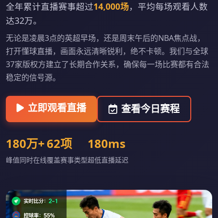
全年累计直播赛事超过
14,000场
，平均每场观看人数
达32万。
无论是凌晨3点的英超早场，还是周末午后的NBA焦点战，
打开懂球直播，画面永远清晰锐利，绝不卡顿。我们与全球
37家版权方建立了长期合作关系，确保每一场比赛都有合法
稳定的信号源。
立即观看直播
查看今日赛程
180万+
62项
180ms
峰值同时在线
覆盖赛事类型
超低直播延迟