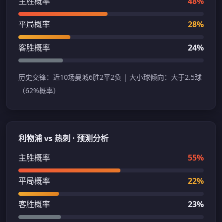
主胜概率
48%
平局概率
28%
客胜概率
24%
历史交锋：近10场曼城6胜2平2负 | 大小球倾向：大于2.5球
（62%概率）
利物浦 vs 热刺 · 预测分析
主胜概率
55%
平局概率
22%
客胜概率
23%