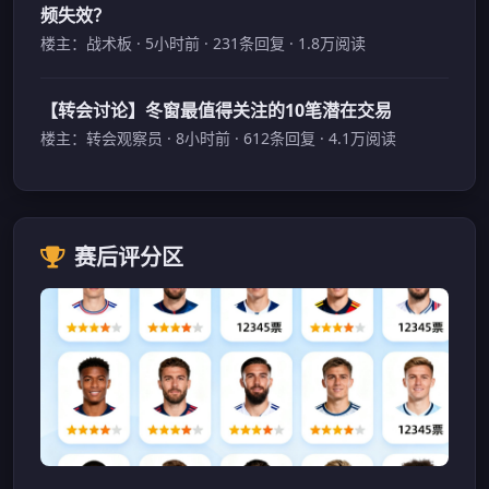
频失效？
楼主：战术板 · 5小时前 · 231条回复 · 1.8万阅读
【转会讨论】冬窗最值得关注的10笔潜在交易
楼主：转会观察员 · 8小时前 · 612条回复 · 4.1万阅读
赛后评分区