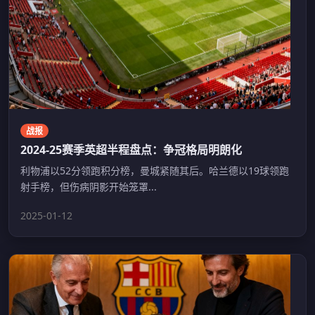
战报
2024-25赛季英超半程盘点：争冠格局明朗化
利物浦以52分领跑积分榜，曼城紧随其后。哈兰德以19球领跑
射手榜，但伤病阴影开始笼罩...
2025-01-12