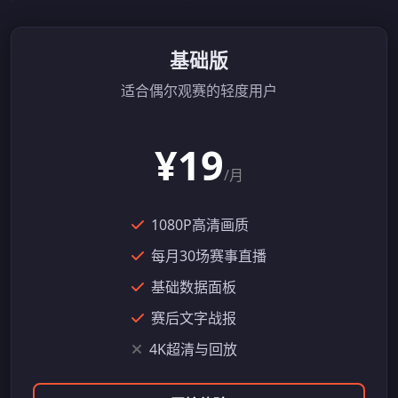
基础版
适合偶尔观赛的轻度用户
¥19
/月
1080P高清画质
每月30场赛事直播
基础数据面板
赛后文字战报
4K超清与回放