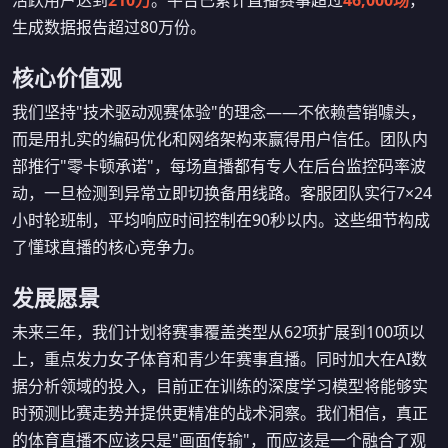
活跃用户达到
210万
。平台已累计直播赛事超过
46,000场
，
生成数据报告超过80万份。
核心价值观
我们坚持"技术驱动观赛体验"的理念——不依赖营销噱头，
而是用扎实的编码优化和网络架构来赢得用户信任。团队内
部推行"零卡顿承诺"，每场直播都有专人在后台监控码率波
动，一旦检测到异常立即切换备用线路。客服团队实行7×24
小时轮班制，平均响应时间控制在90秒以内。这些细节构成
了懂球直播的核心竞争力。
发展愿景
未来三年，我们计划将赛事覆盖类型从62项扩展到100项以
上，重点发力女子体育和青少年赛事直播。同时加大在AI数
据分析领域的投入，目前正在训练的深度学习模型将能够实
时预测比赛走势并提供更精准的战术洞察。我们相信，真正
的体育直播不应该只是"画面传输"，而应该是一个融合了观