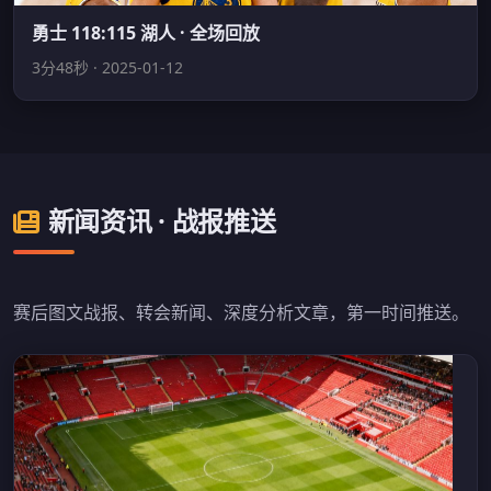
勇士 118:115 湖人 · 全场回放
3分48秒 · 2025-01-12
新闻资讯 · 战报推送
赛后图文战报、转会新闻、深度分析文章，第一时间推送。