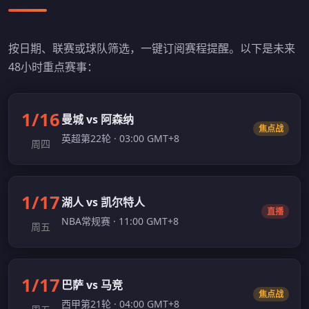
按日期、联赛或球队筛选，一键订阅赛程提醒。以下是未来
48小时重点赛事：
1/16
曼城 vs 阿森纳
焦点战
英超第22轮 · 03:00 GMT+8
周四
1/17
湖人 vs 凯尔特人
直播
NBA常规赛 · 11:00 GMT+8
周五
1/17
巴萨 vs 马竞
焦点战
西甲第21轮 · 04:00 GMT+8