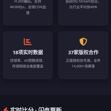
H.265编码，支持
自研DQ-Stream协议，
4K/60fps，全球CDN加
比行业平均快40%
速
18项实时数据
37家版权合作
控球率、xG预期进球、
正版授权信号源，全年
传球网络全维度覆盖
14,000+场赛事
实时比分 · 闪电更新