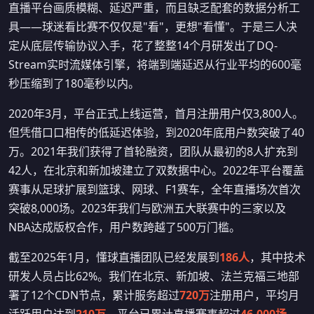
直播平台画质模糊、延迟严重，而且缺乏配套的数据分析工
具——球迷看比赛不仅仅是"看"，更想"看懂"。于是三人决
定从底层传输协议入手，花了整整14个月研发出了DQ-
Stream实时流媒体引擎，将端到端延迟从行业平均的600毫
秒压缩到了180毫秒以内。
2020年3月，平台正式上线运营，首月注册用户仅3,800人。
但凭借口口相传的低延迟体验，到2020年底用户数突破了40
万。2021年我们获得了首轮融资，团队从最初的8人扩充到
42人，在北京和新加坡建立了双数据中心。2022年平台覆盖
赛事从足球扩展到篮球、网球、F1赛车，全年直播场次首次
突破8,000场。2023年我们与欧洲五大联赛中的三家以及
NBA达成版权合作，用户数跨越了500万门槛。
截至2025年1月，懂球直播团队已经发展到
186人
，其中技术
研发人员占比62%。我们在北京、新加坡、法兰克福三地部
署了12个CDN节点，累计服务超过
720万
注册用户，平均月