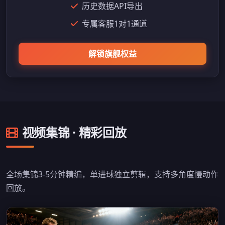
历史数据API导出
专属客服1对1通道
解锁旗舰权益
视频集锦 · 精彩回放
全场集锦3-5分钟精编，单进球独立剪辑，支持多角度慢动作
回放。