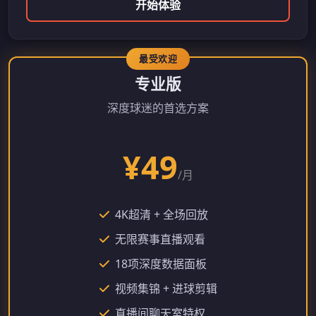
开始体验
专业版
深度球迷的首选方案
¥49
/月
4K超清 + 全场回放
无限赛事直播观看
18项深度数据面板
视频集锦 + 进球剪辑
直播间聊天室特权