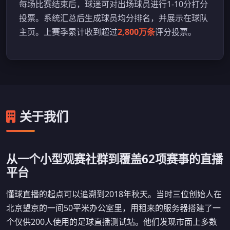
每场比赛结束后，球迷可对出场球员进行1-10分打分
投票。系统汇总后生成球员均分排名，并展示在球队
主页。上赛季累计收到超过
2,800万条
评分投票。
关于我们
从一个小型观赛社群到覆盖62项赛事的直播
平台
懂球直播的起点可以追溯到2018年秋天。当时三位创始人在
北京望京的一间50平米办公室里，用租来的服务器搭建了一
个仅供200人使用的足球直播测试站。他们发现市面上多数