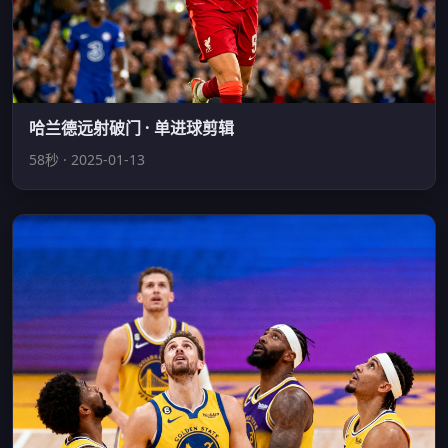
哈兰德远射破门 · 单进球剪辑
58秒 · 2025-01-13