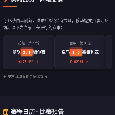
每15秒自动刷新，进球后3秒弹窗提醒，移动端支持震动反
馈。以下为当前正在进行的赛事：
英超 · 第22轮
西甲 · 第20轮
曼联
切尔西
皇马
塞维利亚
2 : 1
3 : 0
⚽ 78' 进行中
⚽ 62' 进行中
← 左右滑动查看更多比赛 →
赛程日历 · 比赛预告