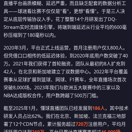
直播平台画质模糊、延迟严重，而且缺乏配套的数据分析工
具——球迷看比赛不仅仅是"看"，更想"看懂"。于是三人决
定从底层传输协议入手，花了整整14个月研发出了DQ-
Stream实时流媒体引擎，将端到端延迟从行业平均的600毫
秒压缩到了180毫秒以内。
2020年3月，平台正式上线运营，首月注册用户仅3,800人。
但凭借口口相传的低延迟体验，到2020年底用户数突破了40
万。2021年我们获得了首轮融资，团队从最初的8人扩充到
42人，在北京和新加坡建立了双数据中心。2022年平台覆盖
赛事从足球扩展到篮球、网球、F1赛车，全年直播场次首次
突破8,000场。2023年我们与欧洲五大联赛中的三家以及
NBA达成版权合作，用户数跨越了500万门槛。
截至2025年1月，懂球直播团队已经发展到
186人
，其中技术
研发人员占比62%。我们在北京、新加坡、法兰克福三地部
署了12个CDN节点，累计服务超过
720万
注册用户，平均月