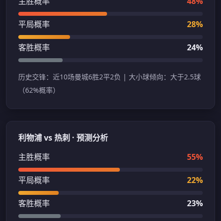
主胜概率
48%
平局概率
28%
客胜概率
24%
历史交锋：近10场曼城6胜2平2负 | 大小球倾向：大于2.5球
（62%概率）
利物浦 vs 热刺 · 预测分析
主胜概率
55%
平局概率
22%
客胜概率
23%