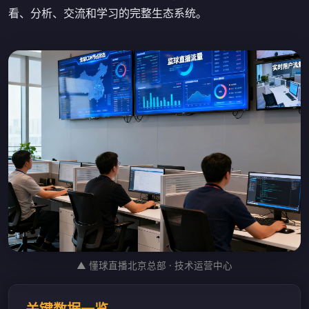
看、分析、交流和学习的完整生态系统。
▲ 懂球直播北京总部 · 技术运营中心