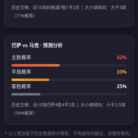
历史交锋：近10场利物浦7胜1平2负 | 大小球倾向：大于3球
（71%概率）
巴萨 vs 马竞 · 预测分析
主胜概率
42%
平局概率
33%
客胜概率
25%
历史交锋：近10场巴萨4胜4平2负 | 大小球倾向：小于2.5球
（56%概率）
* 以上预测基于历史数据统计模型，不构成任何建议，请理性看待。