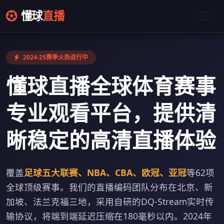
懂球
直播
2024-25赛季火热进行中
懂球直播全球体育赛事
专业观看平台，提供清
晰稳定的高清直播体验
覆盖
足球五大联赛、NBA、CBA、欧冠、亚冠
等62项
全球顶级赛事。我们的直播编码团队分布在北京、新
加坡、法兰克福三地，采用自研的DQ-Stream实时传
输协议，将端到端延迟压缩在180毫秒以内。2024年