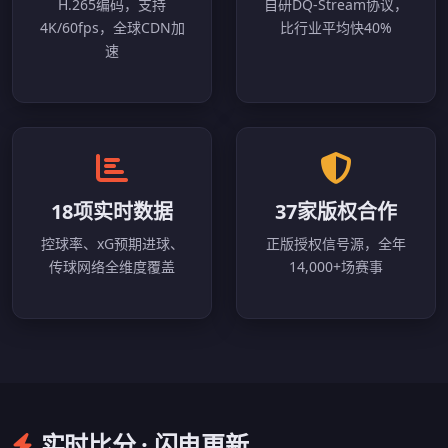
H.265编码，支持
自研DQ-Stream协议，
4K/60fps，全球CDN加
比行业平均快40%
速
18项实时数据
37家版权合作
控球率、xG预期进球、
正版授权信号源，全年
传球网络全维度覆盖
14,000+场赛事
实时比分 · 闪电更新