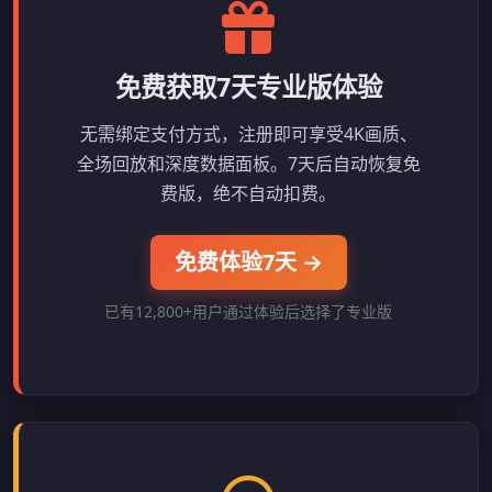
免费获取7天专业版体验
无需绑定支付方式，注册即可享受4K画质、
全场回放和深度数据面板。7天后自动恢复免
费版，绝不自动扣费。
免费体验7天 →
已有12,800+用户通过体验后选择了专业版