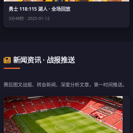
勇士 118:115 湖人 · 全场回放
3分48秒 · 2025-01-12
新闻资讯 · 战报推送
赛后图文战报、转会新闻、深度分析文章，第一时间推送。