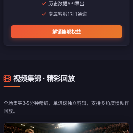
历史数据API导出
专属客服1对1通道
解锁旗舰权益
视频集锦 · 精彩回放
全场集锦3-5分钟精编，单进球独立剪辑，支持多角度慢动作
回放。