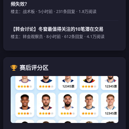
频失效？
楼主：战术板 · 5小时前 · 231条回复 · 1.8万阅读
【转会讨论】冬窗最值得关注的10笔潜在交易
楼主：转会观察员 · 8小时前 · 612条回复 · 4.1万阅读
赛后评分区