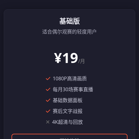
基础版
适合偶尔观赛的轻度用户
¥19
/月
1080P高清画质
每月30场赛事直播
基础数据面板
赛后文字战报
4K超清与回放