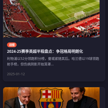
战报
2024-25赛季英超半程盘点：争冠格局明朗化
利物浦以52分领跑积分榜，曼城紧随其后。哈兰德以19球领跑
射手榜，但伤病阴影开始笼罩...
2025-01-12