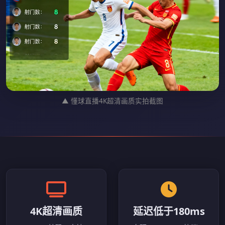
▲ 懂球直播4K超清画质实拍截图
4K超清画质
延迟低于180ms