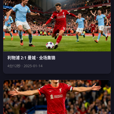
利物浦 2:1 曼城 · 全场集锦
4分12秒 · 2025-01-14