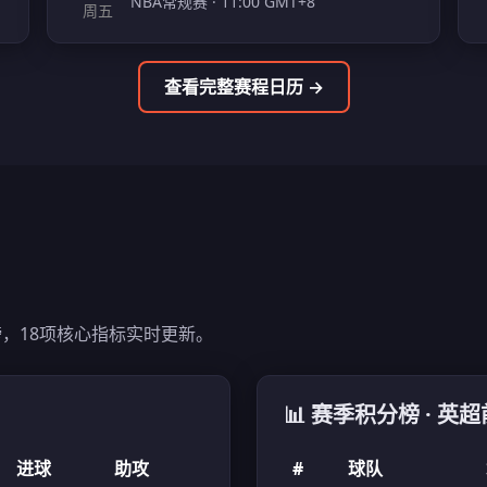
NBA常规赛 · 11:00 GMT+8
周五
查看完整赛程日历 →
，18项核心指标实时更新。
📊 赛季积分榜 · 英超
进球
助攻
#
球队