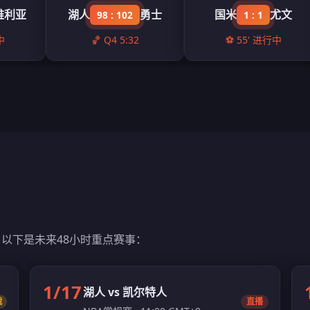
维利亚
湖人
勇士
国米
尤文
98 : 102
1 : 1
中
🏀 Q4 5:32
⚽ 55' 进行中
以下是未来48小时重点赛事：
1/17
湖人 vs 凯尔特人
战
直播