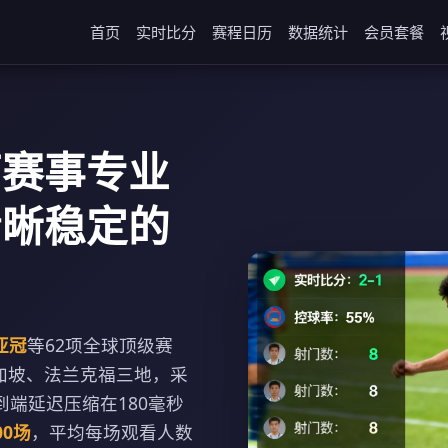
首页
实时比分
赛程日历
数据统计
会员套餐
育赛事专业
清晰稳定的
亚冠
等62项全球顶级赛
加坡、法兰克福三地，采
端到端延迟压缩在180毫秒
00场
，平均每场观看人数