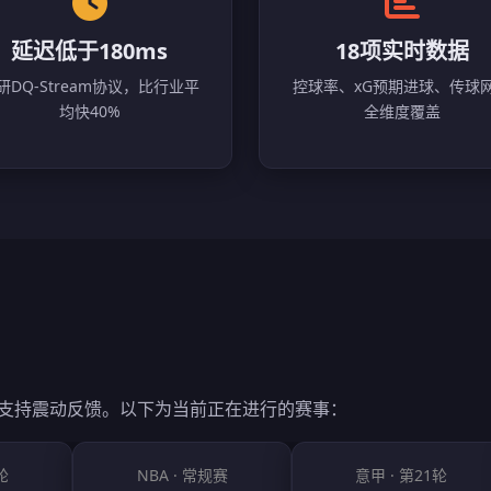
延迟低于180ms
18项实时数据
研DQ-Stream协议，比行业平
控球率、xG预期进球、传球
均快40%
全维度覆盖
端支持震动反馈。以下为当前正在进行的赛事：
轮
NBA · 常规赛
意甲 · 第21轮