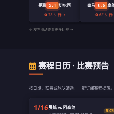
曼联
切尔西
皇马
塞
2 : 1
3 : 0
⚽ 78' 进行中
⚽ 62' 进行
← 左右滑动查看更多比赛 →
赛程日历 · 比赛预告
按日期、联赛或球队筛选，一键订阅赛程提醒。
1/16
曼城 vs 阿森纳
焦点