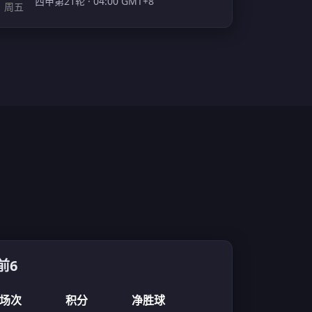
西甲第21轮 · 04:00 GMT+8
周五
前6
场次
积分
净胜球