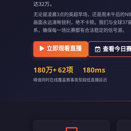
达32万。
无论是凌晨3点的英超早场，还是周末午后的N
画面永远清晰锐利，绝不卡顿。我们与全球37
系，确保每一场比赛都有合法稳定的信号源。
立即观看直播
查看今日
180万+
62项
180ms
峰值同时在线
覆盖赛事类型
超低直播延迟