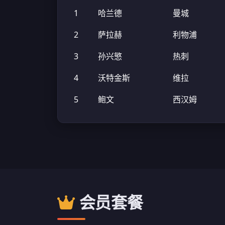
1
哈兰德
曼城
2
萨拉赫
利物浦
3
孙兴慜
热刺
4
沃特金斯
维拉
5
鲍文
西汉姆
会员套餐