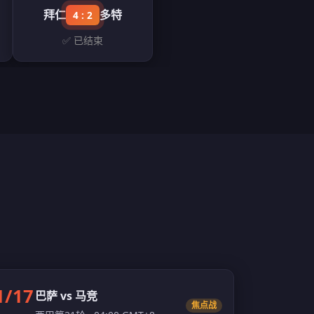
拜仁
多特
4 : 2
✅ 已结束
1/17
巴萨 vs 马竞
焦点战