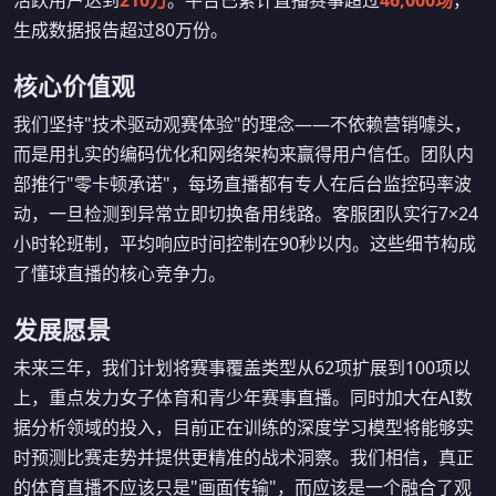
活跃用户达到
210万
。平台已累计直播赛事超过
46,000场
，
生成数据报告超过80万份。
核心价值观
我们坚持"技术驱动观赛体验"的理念——不依赖营销噱头，
而是用扎实的编码优化和网络架构来赢得用户信任。团队内
部推行"零卡顿承诺"，每场直播都有专人在后台监控码率波
动，一旦检测到异常立即切换备用线路。客服团队实行7×24
小时轮班制，平均响应时间控制在90秒以内。这些细节构成
了懂球直播的核心竞争力。
发展愿景
未来三年，我们计划将赛事覆盖类型从62项扩展到100项以
上，重点发力女子体育和青少年赛事直播。同时加大在AI数
据分析领域的投入，目前正在训练的深度学习模型将能够实
时预测比赛走势并提供更精准的战术洞察。我们相信，真正
的体育直播不应该只是"画面传输"，而应该是一个融合了观