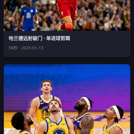
哈兰德远射破门 · 单进球剪辑
58秒 · 2025-01-13