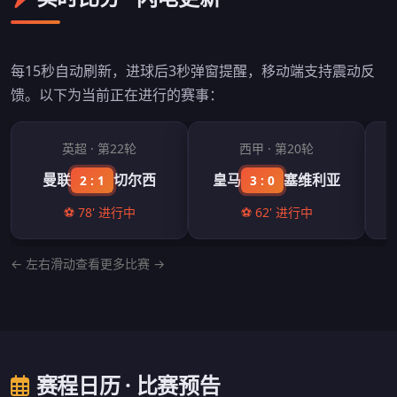
每15秒自动刷新，进球后3秒弹窗提醒，移动端支持震动反
馈。以下为当前正在进行的赛事：
英超 · 第22轮
西甲 · 第20轮
曼联
切尔西
皇马
塞维利亚
2 : 1
3 : 0
⚽ 78' 进行中
⚽ 62' 进行中
← 左右滑动查看更多比赛 →
赛程日历 · 比赛预告