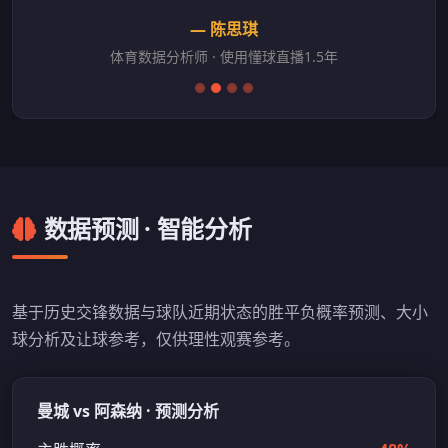
— 陈思琪
体育数据分析师 · 使用懂球直播1.5年
数据预测 · 智能分析
基于历史交锋数据与球队近期状态的胜平负概率预测、大小
球分析及让球参考，仅供理性观赛参考。
曼城 vs 阿森纳 · 预测分析