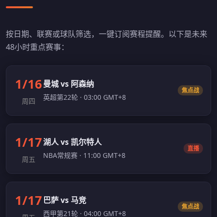
按日期、联赛或球队筛选，一键订阅赛程提醒。以下是未来
48小时重点赛事：
1/16
曼城 vs 阿森纳
焦点战
英超第22轮 · 03:00 GMT+8
周四
1/17
湖人 vs 凯尔特人
直播
NBA常规赛 · 11:00 GMT+8
周五
1/17
巴萨 vs 马竞
焦点战
西甲第21轮 · 04:00 GMT+8