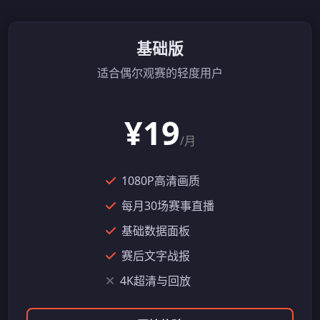
基础版
适合偶尔观赛的轻度用户
¥19
/月
1080P高清画质
每月30场赛事直播
基础数据面板
赛后文字战报
4K超清与回放