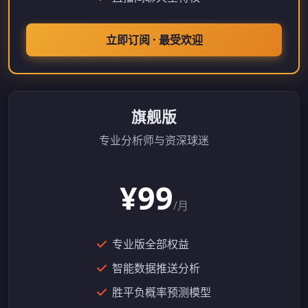
立即订阅 · 最受欢迎
旗舰版
专业分析师与资深球迷
¥99
/月
专业版全部权益
智能数据推送分析
胜平负概率预测模型