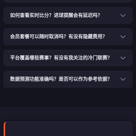
如何查看实时比分？进球提醒会有延迟吗？
会员套餐可以随时取消吗？有没有隐藏费用？
平台覆盖哪些赛事？有没有我关注的冷门联赛？
数据预测功能准确吗？是否可以作为参考依据？