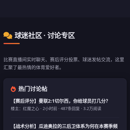
球迷社区 · 讨论专区
比赛直播间实时聊天、赛后评分投票、球迷发帖交流，这里
汇聚了最热情的体育爱好者。
热门讨论帖
【赛后评分】曼联2:1切尔西，你给球员打几分？
楼主：红魔之心 · 2小时前 · 487条回复 · 3.2万阅读
【战术分析】瓜迪奥拉的三后卫体系为何在本赛季频