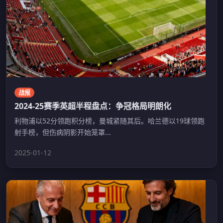
战报
2024-25赛季英超半程盘点：争冠格局明朗化
利物浦以52分领跑积分榜，曼城紧随其后。哈兰德以19球领跑
射手榜，但伤病阴影开始笼罩...
2025-01-12