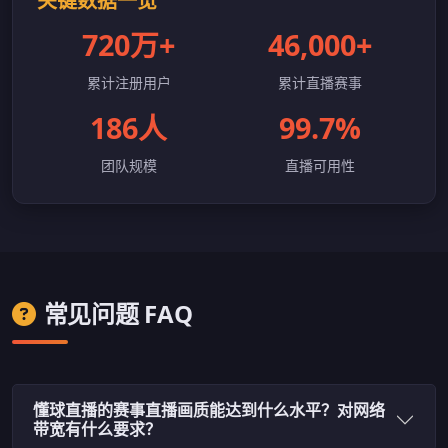
关键数据一览
720万+
46,000+
累计注册用户
累计直播赛事
186人
99.7%
团队规模
直播可用性
常见问题 FAQ
懂球直播的赛事直播画质能达到什么水平？对网络
带宽有什么要求？