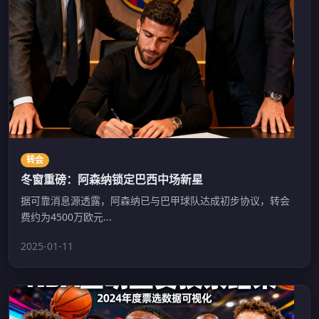
转会
冬窗重磅：阿森纳锁定巴西中场新星
据可靠消息源透露，阿森纳已与巴甲球队达成初步协议，转会
费约为4500万欧元...
2025-01-11