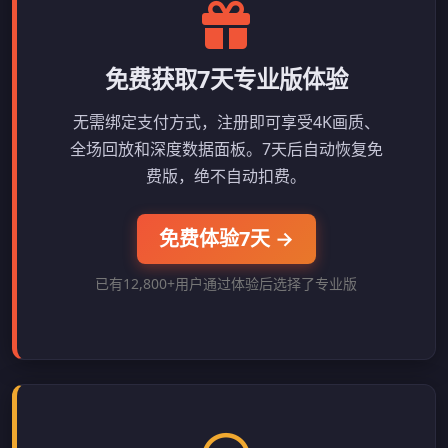
免费获取7天专业版体验
无需绑定支付方式，注册即可享受4K画质、
全场回放和深度数据面板。7天后自动恢复免
费版，绝不自动扣费。
免费体验7天 →
已有12,800+用户通过体验后选择了专业版