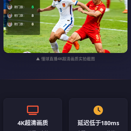
▲ 懂球直播4K超清画质实拍截图
4K超清画质
延迟低于180ms