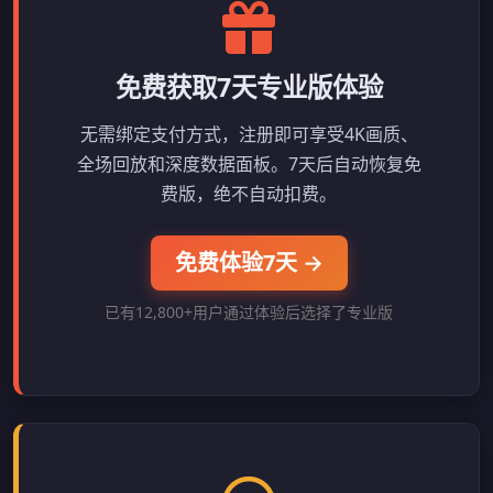
免费获取7天专业版体验
无需绑定支付方式，注册即可享受4K画质、
全场回放和深度数据面板。7天后自动恢复免
费版，绝不自动扣费。
免费体验7天 →
已有12,800+用户通过体验后选择了专业版