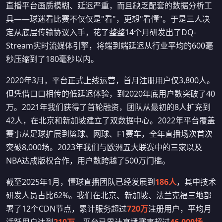
直播平台画质模糊、延迟严重，而且缺乏配套的数据分析工
具——球迷看比赛不仅仅是"看"，更想"看懂"。于是三人决
定从底层传输协议入手，花了整整14个月研发出了DQ-
Stream实时流媒体引擎，将端到端延迟从行业平均的600毫
秒压缩到了180毫秒以内。
2020年3月，平台正式上线运营，首月注册用户仅3,800人。
但凭借口口相传的低延迟体验，到2020年底用户数突破了40
万。2021年我们获得了首轮融资，团队从最初的8人扩充到
42人，在北京和新加坡建立了双数据中心。2022年平台覆盖
赛事从足球扩展到篮球、网球、F1赛车，全年直播场次首次
突破8,000场。2023年我们与欧洲五大联赛中的三家以及
NBA达成版权合作，用户数跨越了500万门槛。
截至2025年1月，懂球直播团队已经发展到
186人
，其中技术
研发人员占比62%。我们在北京、新加坡、法兰克福三地部
署了12个CDN节点，累计服务超过
720万
注册用户，平均月