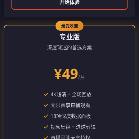
开始体验
专业版
深度球迷的首选方案
¥49
/月
4K超清 + 全场回放
无限赛事直播观看
18项深度数据面板
视频集锦 + 进球剪辑
直播间聊天室特权