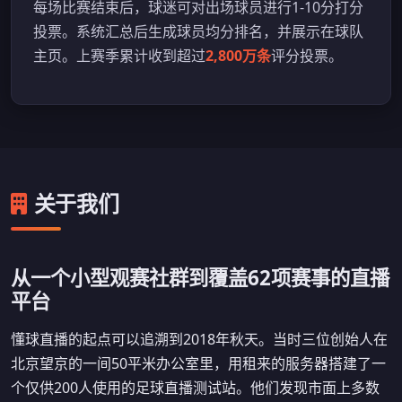
每场比赛结束后，球迷可对出场球员进行1-10分打分
投票。系统汇总后生成球员均分排名，并展示在球队
主页。上赛季累计收到超过
2,800万条
评分投票。
关于我们
从一个小型观赛社群到覆盖62项赛事的直播
平台
懂球直播的起点可以追溯到2018年秋天。当时三位创始人在
北京望京的一间50平米办公室里，用租来的服务器搭建了一
个仅供200人使用的足球直播测试站。他们发现市面上多数