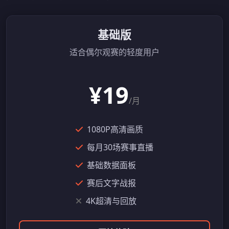
基础版
适合偶尔观赛的轻度用户
¥19
/月
1080P高清画质
每月30场赛事直播
基础数据面板
赛后文字战报
4K超清与回放