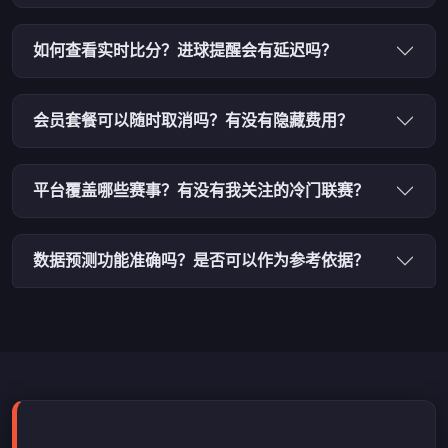
如何查看实时比分？进球提醒会有延迟吗？
会员套餐可以随时取消吗？有没有隐藏费用？
平台覆盖哪些赛事？有没有我关注的冷门联赛？
数据预测功能准确吗？是否可以作为参考依据？