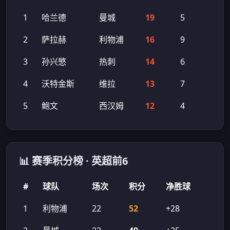
1
哈兰德
曼城
19
5
2
萨拉赫
利物浦
16
9
3
孙兴慜
热刺
14
6
4
沃特金斯
维拉
13
7
5
鲍文
西汉姆
12
4
📊 赛季积分榜 · 英超前6
#
球队
场次
积分
净胜球
1
利物浦
22
52
+28