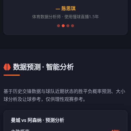
— 陈思琪
体育数据分析师 · 使用懂球直播1.5年
数据预测 · 智能分析
基于历史交锋数据与球队近期状态的胜平负概率预测、大小
球分析及让球参考，仅供理性观赛参考。
曼城 vs 阿森纳 · 预测分析