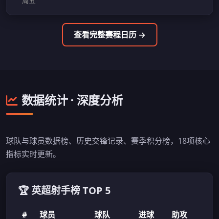
周五
查看完整赛程日历 →
数据统计 · 深度分析
球队与球员数据榜、历史交锋记录、赛季积分榜，18项核心
指标实时更新。
🏆 英超射手榜 TOP 5
#
球员
球队
进球
助攻