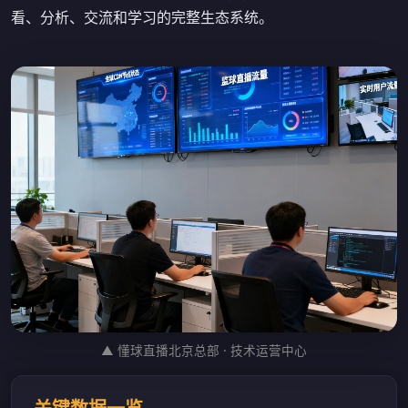
看、分析、交流和学习的完整生态系统。
▲ 懂球直播北京总部 · 技术运营中心