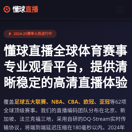
懂球
直播
2024-25赛季火热进行中
懂球直播全球体育赛事
专业观看平台，提供清
晰稳定的高清直播体验
覆盖
足球五大联赛、NBA、CBA、欧冠、亚冠
等62项
全球顶级赛事。我们的直播编码团队分布在北京、新
加坡、法兰克福三地，采用自研的DQ-Stream实时传
输协议，将端到端延迟压缩在180毫秒以内。2024年