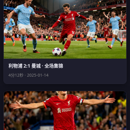
利物浦 2:1 曼城 · 全场集锦
4分12秒 · 2025-01-14