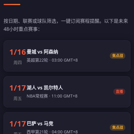
按日期、联赛或球队筛选，一键订阅赛程提醒。以下是未来
48小时重点赛事：
1/16
曼城 vs 阿森纳
焦点战
英超第22轮 · 03:00 GMT+8
周四
1/17
湖人 vs 凯尔特人
直播
NBA常规赛 · 11:00 GMT+8
周五
1/17
巴萨 vs 马竞
焦点战
西甲第21轮 · 04:00 GMT+8