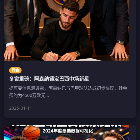
转会
冬窗重磅：阿森纳锁定巴西中场新星
据可靠消息源透露，阿森纳已与巴甲球队达成初步协议，转会
费约为4500万欧元...
2025-01-11