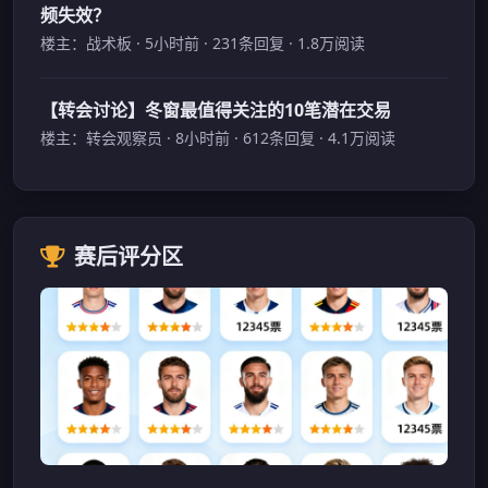
频失效？
楼主：战术板 · 5小时前 · 231条回复 · 1.8万阅读
【转会讨论】冬窗最值得关注的10笔潜在交易
楼主：转会观察员 · 8小时前 · 612条回复 · 4.1万阅读
赛后评分区