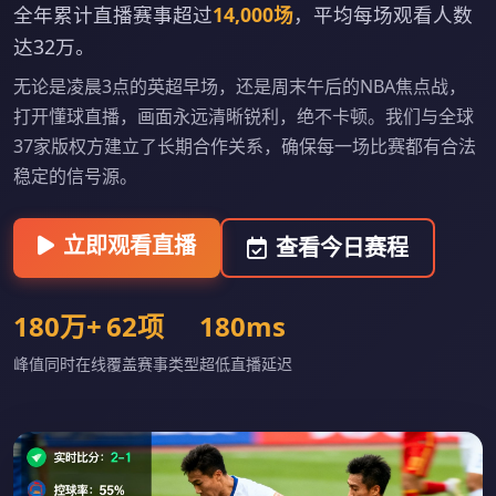
全年累计直播赛事超过
14,000场
，平均每场观看人数
达32万。
无论是凌晨3点的英超早场，还是周末午后的NBA焦点战，
打开懂球直播，画面永远清晰锐利，绝不卡顿。我们与全球
37家版权方建立了长期合作关系，确保每一场比赛都有合法
稳定的信号源。
立即观看直播
查看今日赛程
180万+
62项
180ms
峰值同时在线
覆盖赛事类型
超低直播延迟