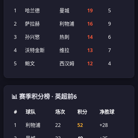
1
哈兰德
曼城
19
5
2
萨拉赫
利物浦
16
9
3
孙兴慜
热刺
14
6
4
沃特金斯
维拉
13
7
5
鲍文
西汉姆
12
4
📊 赛季积分榜 · 英超前6
#
球队
场次
积分
净胜球
1
利物浦
22
52
+28