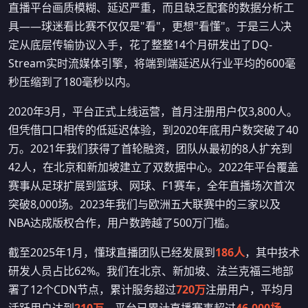
直播平台画质模糊、延迟严重，而且缺乏配套的数据分析工
具——球迷看比赛不仅仅是"看"，更想"看懂"。于是三人决
定从底层传输协议入手，花了整整14个月研发出了DQ-
Stream实时流媒体引擎，将端到端延迟从行业平均的600毫
秒压缩到了180毫秒以内。
2020年3月，平台正式上线运营，首月注册用户仅3,800人。
但凭借口口相传的低延迟体验，到2020年底用户数突破了40
万。2021年我们获得了首轮融资，团队从最初的8人扩充到
42人，在北京和新加坡建立了双数据中心。2022年平台覆盖
赛事从足球扩展到篮球、网球、F1赛车，全年直播场次首次
突破8,000场。2023年我们与欧洲五大联赛中的三家以及
NBA达成版权合作，用户数跨越了500万门槛。
截至2025年1月，懂球直播团队已经发展到
186人
，其中技术
研发人员占比62%。我们在北京、新加坡、法兰克福三地部
署了12个CDN节点，累计服务超过
720万
注册用户，平均月