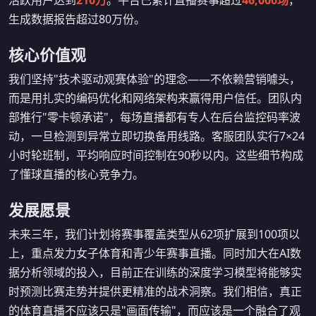
活跃用户达到
210万
。平台已累计直播赛事超过
46,000场
，
生成数据报告超过80万份。
核心价值观
我们坚持"技术驱动观赛体验"的理念——不依赖营销噱头，
而是用扎实的编码优化和网络架构来赢得用户信任。团队内
部推行"零卡顿承诺"，每场直播都有专人在后台监控码率波
动，一旦检测到异常立即切换备用线路。客服团队实行7×24
小时轮班制，平均响应时间控制在90秒以内。这些细节构成
了懂球直播的核心竞争力。
发展愿景
未来三年，我们计划将赛事覆盖类型从62项扩展到100项以
上，重点发力女子体育和青少年赛事直播。同时加大在AI数
据分析领域的投入，目前正在训练的深度学习模型将能够实
时预测比赛走势并提供更精准的战术洞察。我们相信，真正
的体育直播不应该只是"画面传输"，而应该是一个融合了观