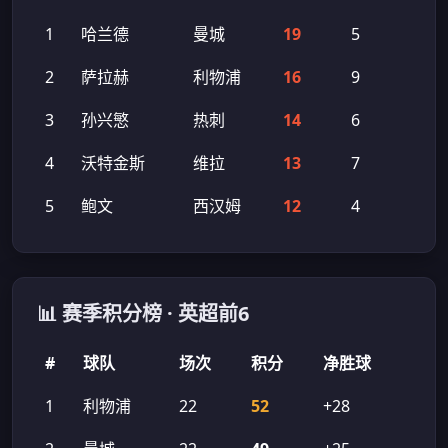
1
哈兰德
曼城
19
5
2
萨拉赫
利物浦
16
9
3
孙兴慜
热刺
14
6
4
沃特金斯
维拉
13
7
5
鲍文
西汉姆
12
4
📊 赛季积分榜 · 英超前6
#
球队
场次
积分
净胜球
1
利物浦
22
52
+28