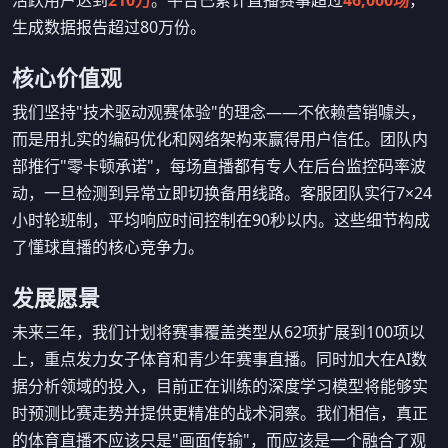
活跃用户达到
210万
。平台已累计直播赛事超过
46,000场
，
生成数据报告超过80万份。
核心价值观
我们坚持"技术驱动观赛体验"的理念——不依赖营销噱头，
而是用扎实的编码优化和网络架构来赢得用户信任。团队内
部推行"零卡顿承诺"，每场直播都有专人在后台监控码率波
动，一旦检测到异常立即切换备用线路。客服团队实行7×24
小时轮班制，平均响应时间控制在90秒以内。这些细节构成
了懂球直播的核心竞争力。
发展愿景
未来三年，我们计划将赛事覆盖类型从62项扩展到100项以
上，重点发力女子体育和青少年赛事直播。同时加大在AI数
据分析领域的投入，目前正在训练的深度学习模型将能够实
时预测比赛走势并提供更精准的战术洞察。我们相信，真正
的体育直播不应该只是"画面传输"，而应该是一个融合了观