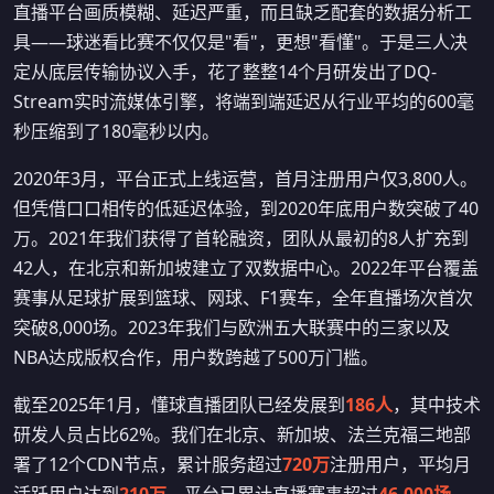
直播平台画质模糊、延迟严重，而且缺乏配套的数据分析工
具——球迷看比赛不仅仅是"看"，更想"看懂"。于是三人决
定从底层传输协议入手，花了整整14个月研发出了DQ-
Stream实时流媒体引擎，将端到端延迟从行业平均的600毫
秒压缩到了180毫秒以内。
2020年3月，平台正式上线运营，首月注册用户仅3,800人。
但凭借口口相传的低延迟体验，到2020年底用户数突破了40
万。2021年我们获得了首轮融资，团队从最初的8人扩充到
42人，在北京和新加坡建立了双数据中心。2022年平台覆盖
赛事从足球扩展到篮球、网球、F1赛车，全年直播场次首次
突破8,000场。2023年我们与欧洲五大联赛中的三家以及
NBA达成版权合作，用户数跨越了500万门槛。
截至2025年1月，懂球直播团队已经发展到
186人
，其中技术
研发人员占比62%。我们在北京、新加坡、法兰克福三地部
署了12个CDN节点，累计服务超过
720万
注册用户，平均月