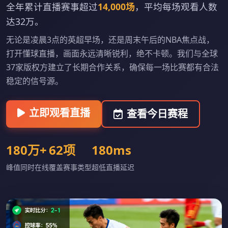
全年累计直播赛事超过
14,000场
，平均每场观看人数
达32万。
无论是凌晨3点的英超早场，还是周末午后的NBA焦点战，
打开懂球直播，画面永远清晰锐利，绝不卡顿。我们与全球
37家版权方建立了长期合作关系，确保每一场比赛都有合法
稳定的信号源。
立即观看直播
查看今日赛程
180万+
62项
180ms
峰值同时在线
覆盖赛事类型
超低直播延迟