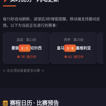
每15秒自动刷新，进球后3秒弹窗提醒，移动端支持震动反
馈。以下为当前正在进行的赛事：
英超 · 第22轮
西甲 · 第20轮
曼联
切尔西
皇马
塞维利亚
2 : 1
3 : 0
⚽ 78' 进行中
⚽ 62' 进行中
← 左右滑动查看更多比赛 →
赛程日历 · 比赛预告